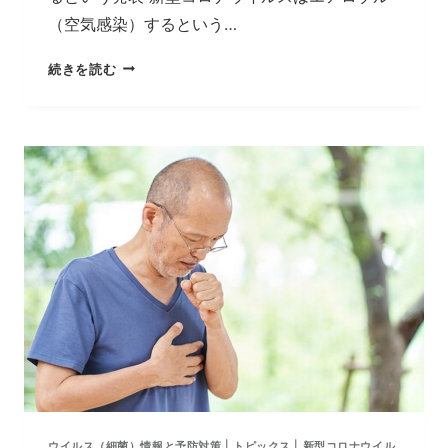
（空気感染）するという…
新
続きを読む
型
肺
炎、
飛
沫・
接
触
の
ほ
か
エ
ア
ロ
ゾ
ル
（PM）
ウイルス（細菌）情報と予防対策
|
トピックス
|
新型コロナウイル