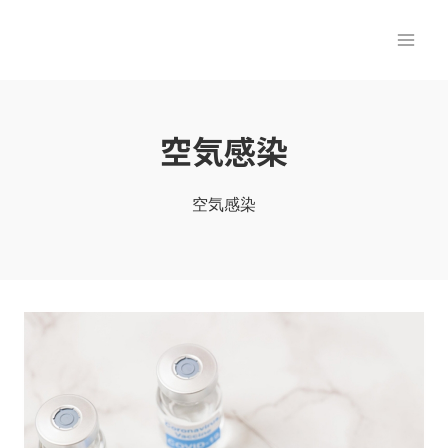
内
容
を
ス
キ
空気感染
ッ
プ
空気感染