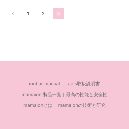
イ
ペ
ル
前
1
2
3
ス
の
ー
肺
炎
ペ
患
ジ
ー
者、
国
ナ
ジ
内
で
ビ
初
確
ゲ
ionbar manual
Lapis取扱説明書
認
武
ー
mamaion 製品一覧｜最高の性能と安全性
漢
に
mamaionとは
mamaionの技術と研究
シ
渡
航
ョ
歴