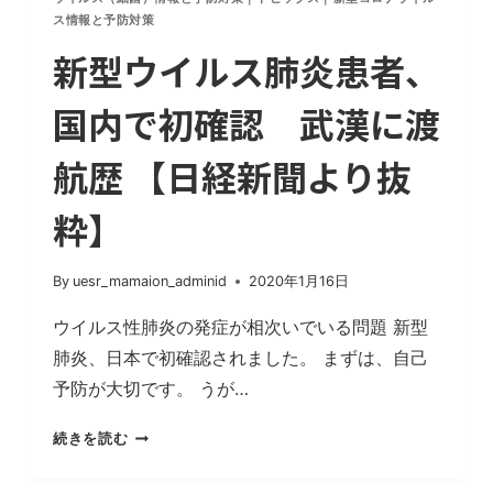
通
ス情報と予防対策
じ
新型ウイルス肺炎患者、
た
感
国内で初確認 武漢に渡
染
可
航歴 【日経新聞より抜
能
粋】
By
uesr_mamaion_adminid
2020年1月16日
ウイルス性肺炎の発症が相次いでいる問題 新型
肺炎、日本で初確認されました。 まずは、自己
予防が大切です。 うが…
新
続きを読む
型
ウ