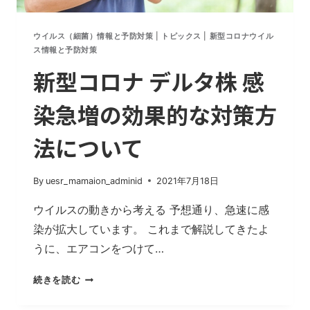
ウイルス（細菌）情報と予防対策
|
トピックス
|
新型コロナウイル
ス情報と予防対策
新型コロナ デルタ株 感
染急増の効果的な対策方
法について
By
uesr_mamaion_adminid
2021年7月18日
ウイルスの動きから考える 予想通り、急速に感
染が拡大しています。 これまで解説してきたよ
うに、エアコンをつけて…
新
続きを読む
型
コ