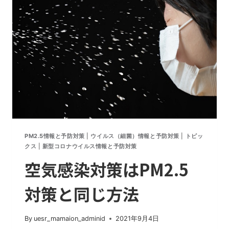
理
由。
東
京
都
968
人
PM2.5情報と予防対策
|
ウイルス（細菌）情報と予防対策
|
トピッ
クス
|
新型コロナウイルス情報と予防対策
空気感染対策はPM2.5
対策と同じ方法
By
uesr_mamaion_adminid
2021年9月4日