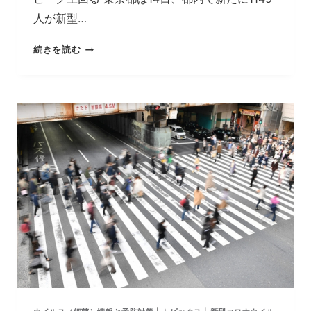
策
人が新型…
を
す
な
続きを読む
べ
ぜ
き
感
で
染
し
者
た。
急
増
を
予
想
で
き
た
の
か