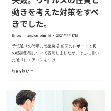
に
動きを考えた対策をすべ
つ
い
て
きでした。
By
uesr_mamaion_adminid
2021年7月17日
予想通りの時期に感染急増 前回のレポートで真
の感染形態について説明しましたが、そこに書い
た通りにエアコンをつけ…
ウ
続きを読む
ィ
ズ・
コ
ロ
ナ
方
針