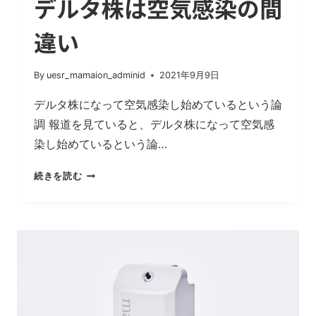
デルタ株は空気感染の間
コ
ロ
違い
ナ
ウ
イ
By
uesr_mamaion_adminid
2021年9月9日
ル
デルタ株になって空気感染し始めているという論
ス
調 報道を見ていると、デルタ株になって空気感
に
感
染し始めているという論…
染
し
デ
続きを読む
な
ル
い
タ
理
株
由
は
空
気
感
染