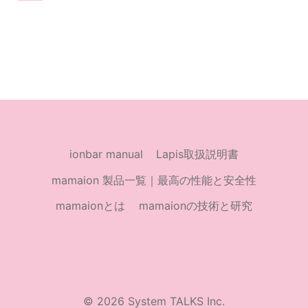
の
ー
ら、
コ
ペ
ロ
ジ
ー
ナ
対
ナ
ジ
策
は
ビ
ど
う
ゲ
ionbar manual
Lapis取扱説明書
す
る
ー
mamaion 製品一覧｜最高の性能と安全性
べ
き
mamaionとは
mamaionの技術と研究
シ
な
の
ョ
か
ン
© 2026 System TALKS Inc.