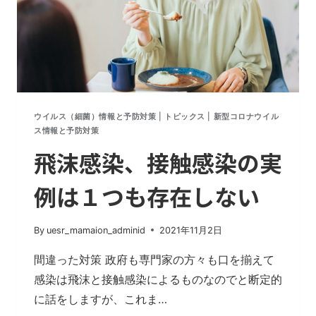
ウイルス（細菌）情報と予防対策
|
トピックス
|
新型コロナウイル
ス情報と予防対策
飛沫感染、接触感染の実
例は１つも存在しない
By
uesr_mamaion_adminid
2021年11月2日
間違った対策 政府も専門家の方々も口を揃えて
感染は飛沫と接触感染によるものなのでと断定的
に話をしますが、これま…