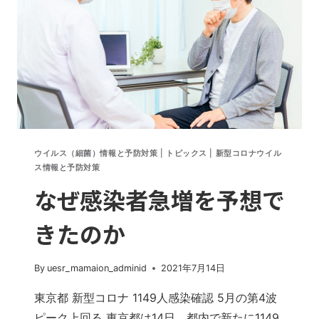
の
大
失
敗。
ウ
イ
ル
ス
の
ウイルス（細菌）情報と予防対策
|
トピックス
|
新型コロナウイル
性
ス情報と予防対策
質
なぜ感染者急増を予想で
と
動
きたのか
き
を
考
By
uesr_mamaion_adminid
2021年7月14日
え
た
東京都 新型コロナ 1149人感染確認 5月の第4波
対
ピーク上回る 東京都は14日、都内で新たに1149