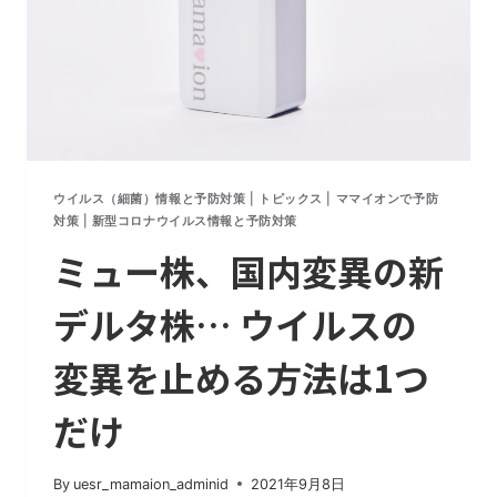
の
間
違
い
ウイルス（細菌）情報と予防対策
|
トピックス
|
ママイオンで予防
対策
|
新型コロナウイルス情報と予防対策
ミュー株、国内変異の新
デルタ株… ウイルスの
変異を止める方法は1つ
だけ
By
uesr_mamaion_adminid
2021年9月8日