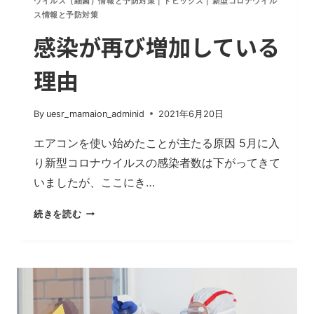
ウイルス（細菌）情報と予防対策
|
トピックス
|
新型コロナウイル
ス情報と予防対策
感染が再び増加している
理由
By
uesr_mamaion_adminid
2021年6月20日
エアコンを使い始めたことが主たる原因 5月に入
り新型コロナウイルスの感染者数は下がってきて
いましたが、ここにき…
感
続きを読む
染
が
再
び
増
加