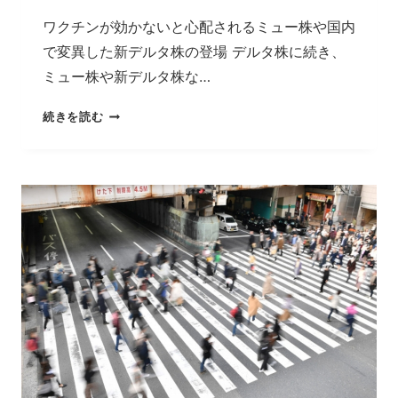
ワクチンが効かないと心配されるミュー株や国内
で変異した新デルタ株の登場 デルタ株に続き、
ミュー株や新デルタ株な…
ミ
続きを読む
ュ
ー
株、
国
内
変
異
の
新
デ
ル
タ
株…