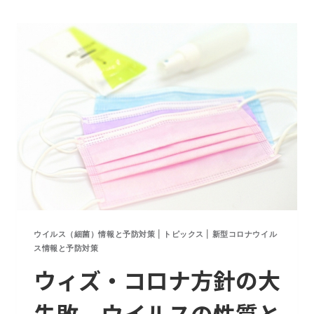
ロ
ナ
デ
ル
タ
株
感
染
急
増
の
効
果
的
ウイルス（細菌）情報と予防対策
|
トピックス
|
新型コロナウイル
な
ス情報と予防対策
対
ウィズ・コロナ方針の大
策
方
失敗。ウイルスの性質と
法