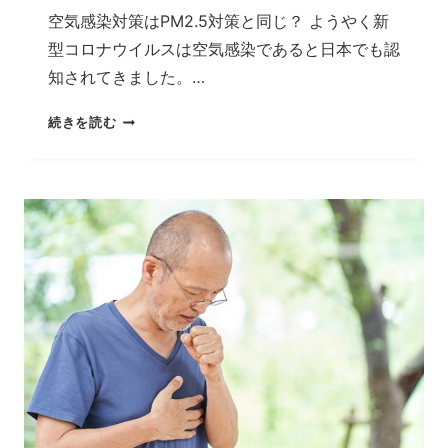
空気感染対策はPM2.5対策と同じ？ ようやく新
型コロナウイルスは空気感染であると日本でも認
知されてきました。…
空
続きを読む
気
感
染
対
策
は
PM2.5
対
策
と
同
じ
方
法