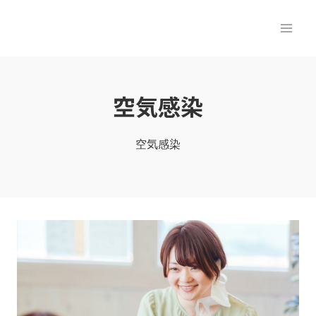
内
容
を
ス
キ
空気感染
ッ
プ
空気感染