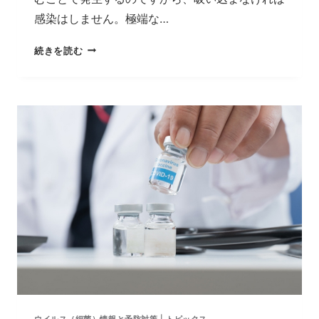
感染はしません。極端な…
ウ
続きを読む
イ
ル
ス
を
殺
す
必
要
は
な
い