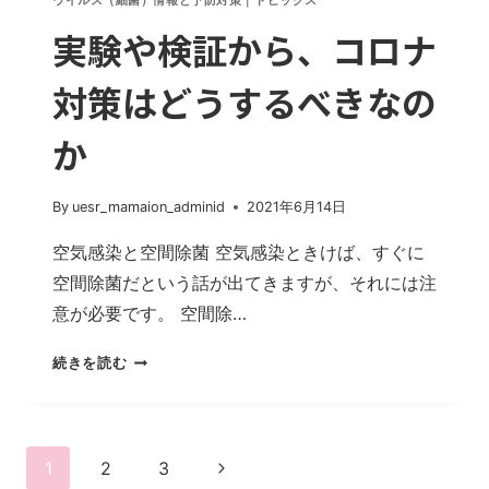
ウイルス（細菌）情報と予防対策
|
トピックス
実験や検証から、コロナ
対策はどうするべきなの
か
By
uesr_mamaion_adminid
2021年6月14日
空気感染と空間除菌 空気感染ときけば、すぐに
空間除菌だという話が出てきますが、それには注
意が必要です。 空間除…
実
続きを読む
験
や
検
ペ
証
次
1
2
3
か