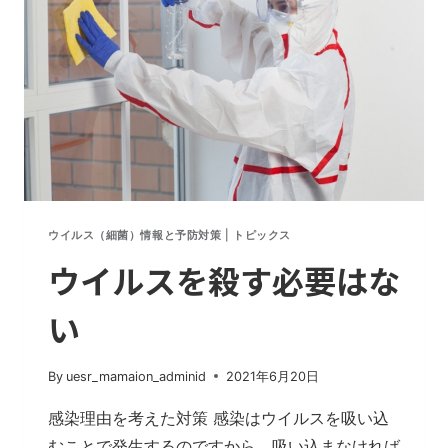
し
て
い
る
理
由
ウイルス（細菌）情報と予防対策
|
トピックス
ウイルスを殺す必要はな
い
By
uesr_mamaion_adminid
2021年6月20日
感染理由を考えた対策 感染はウイルスを吸い込
むことで発生するのですから、吸い込まなければ