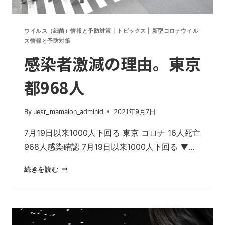
ウ
イ
ル
ウイルス（細菌）情報と予防対策
|
トピックス
|
新型コロナウイル
ス
ス情報と予防対策
の
感染者激減の理由。東京
変
異
都968人
を
止
め
By
uesr_mamaion_adminid
2021年9月7日
る
方
7月19日以来1000人下回る 東京 コロナ 16人死亡
法
968人感染確認 7月19日以来1000人下回る ▼…
は
1
感
続きを読む
つ
染
だ
者
け
激
減
の