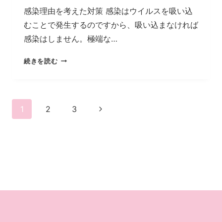
感染理由を考えた対策 感染はウイルスを吸い込
むことで発生するのですから、吸い込まなければ
感染はしません。極端な…
ウ
続きを読む
イ
ル
ス
ペ
を
次
1
2
3
殺
の
ー
す
必
ペ
要
ジ
ー
は
な
ナ
ジ
い
ビ