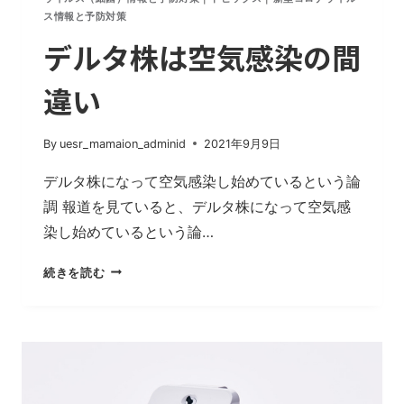
ス情報と予防対策
感
染
デルタ株は空気感染の間
の
実
違い
例
は
１
By
uesr_mamaion_adminid
2021年9月9日
つ
デルタ株になって空気感染し始めているという論
も
調 報道を見ていると、デルタ株になって空気感
存
在
染し始めているという論…
し
な
デ
続きを読む
い
ル
タ
株
は
空
気