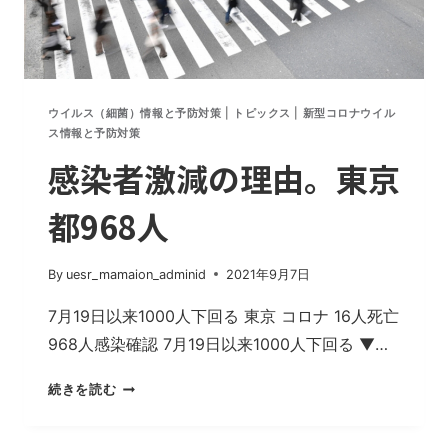
タ
株…
ウ
イ
ル
ウイルス（細菌）情報と予防対策
|
トピックス
|
新型コロナウイル
ス
ス情報と予防対策
の
感染者激減の理由。東京
変
異
都968人
を
止
め
By
uesr_mamaion_adminid
2021年9月7日
る
方
7月19日以来1000人下回る 東京 コロナ 16人死亡
法
968人感染確認 7月19日以来1000人下回る ▼…
は
1
感
続きを読む
つ
染
だ
者
け