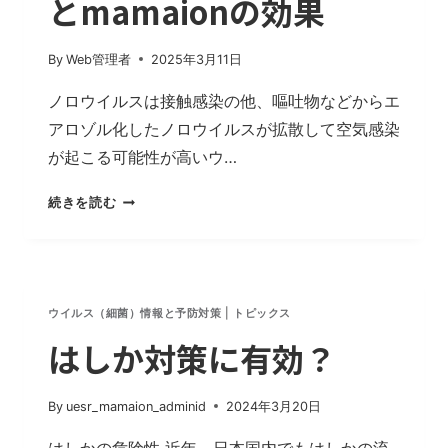
とmamaionの効果
By
Web管理者
2025年3月11日
ノロウイルスは接触感染の他、嘔吐物などからエ
アロゾル化したノロウイルスが拡散して空気感染
が起こる可能性が高いウ…
ノ
続きを読む
ロ
ウ
イ
ル
ス
ウイルス（細菌）情報と予防対策
|
トピックス
の
はしか対策に有効？
空
気
感
By
uesr_mamaion_adminid
2024年3月20日
染
はしかの危険性 近年、日本国内でもはしかの流