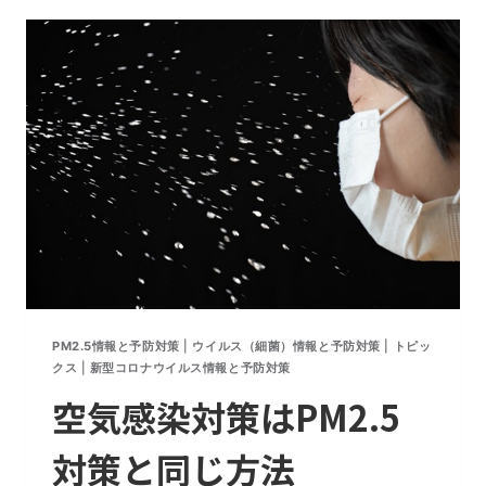
激
減
の
理
由。
東
京
都
968
人
PM2.5情報と予防対策
|
ウイルス（細菌）情報と予防対策
|
トピッ
クス
|
新型コロナウイルス情報と予防対策
空気感染対策はPM2.5
対策と同じ方法