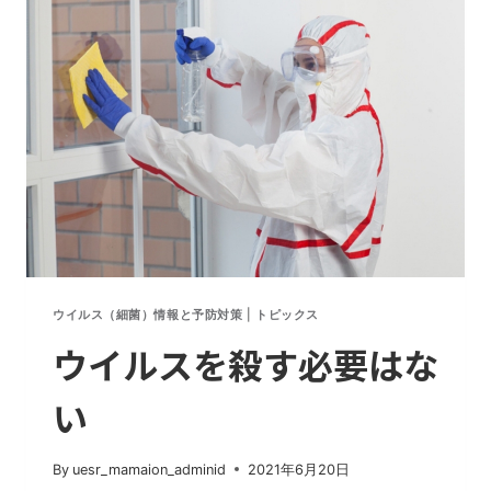
増
加
し
て
い
る
理
由
ウイルス（細菌）情報と予防対策
|
トピックス
ウイルスを殺す必要はな
い
By
uesr_mamaion_adminid
2021年6月20日