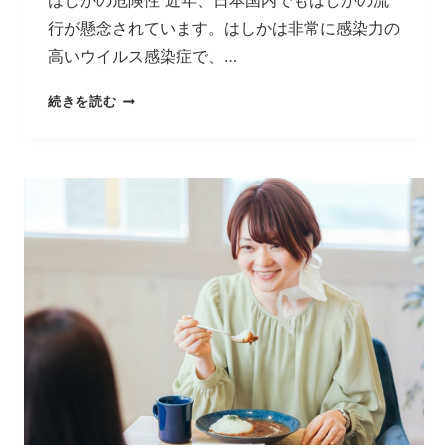
と
行が懸念されています。はしかは非常に感染力の
MAMAION
の
高いウイルス感染症で、…
効
果
は
続きを読む
し
か
対
策
に
有
効？