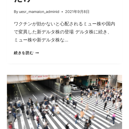
By
uesr_mamaion_adminid
2021年9月8日
ワクチンが効かないと心配されるミュー株や国内
で変異した新デルタ株の登場 デルタ株に続き、
ミュー株や新デルタ株な…
ミ
続きを読む
ュ
ー
株、
国
内
変
異
の
新
デ
ル