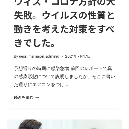
ウィズ・コロナ方針の大
方
失敗。ウイルスの性質と
法
に
動きを考えた対策をすべ
つ
い
て
きでした。
By
uesr_mamaion_adminid
2021年7月17日
予想通りの時期に感染急増 前回のレポートで真
の感染形態について説明しましたが、そこに書い
た通りにエアコンをつけ…
ウ
続きを読む
ィ
ズ・
コ
ロ