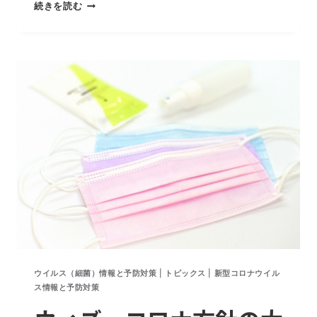
新
続きを読む
型
コ
ロ
ナ
デ
ル
タ
株
感
染
急
増
の
効
果
的
ウイルス（細菌）情報と予防対策
|
トピックス
|
新型コロナウイル
な
ス情報と予防対策
対
策