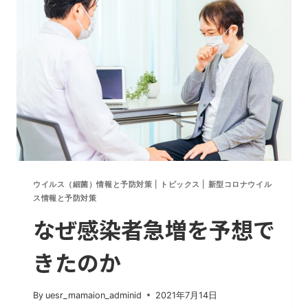
ナ
方
針
の
大
失
敗。
ウ
イ
ル
ス
の
ウイルス（細菌）情報と予防対策
|
トピックス
|
新型コロナウイル
性
ス情報と予防対策
質
なぜ感染者急増を予想で
と
動
きたのか
き
を
考
By
uesr_mamaion_adminid
2021年7月14日
え