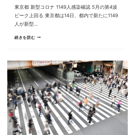
た
東京都 新型コロナ 1149人感染確認 5月の第4波
対
ピーク上回る 東京都は14日、都内で新たに1149
策
人が新型…
を
す
な
続きを読む
べ
ぜ
き
感
で
染
し
者
た。
急
増
を
予
想
で
き
た
の
か