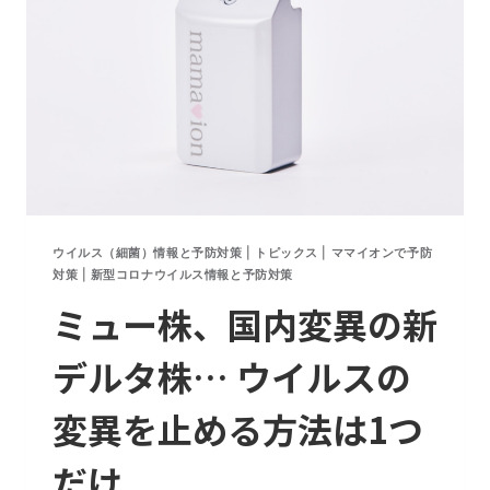
感
染
の
間
違
い
ウイルス（細菌）情報と予防対策
|
トピックス
|
ママイオンで予防
対策
|
新型コロナウイルス情報と予防対策
ミュー株、国内変異の新
デルタ株… ウイルスの
変異を止める方法は1つ
だけ