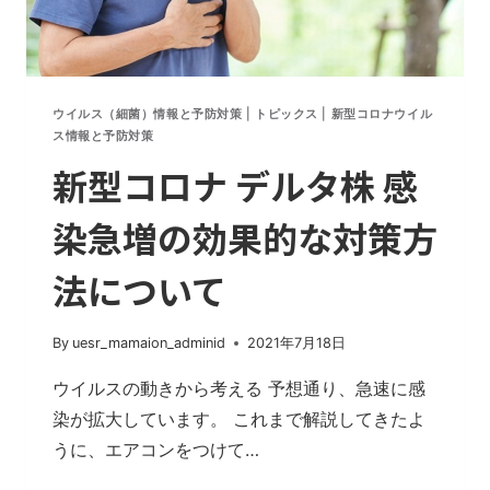
方
法
ウイルス（細菌）情報と予防対策
|
トピックス
|
新型コロナウイル
ス情報と予防対策
新型コロナ デルタ株 感
染急増の効果的な対策方
法について
By
uesr_mamaion_adminid
2021年7月18日
ウイルスの動きから考える 予想通り、急速に感
染が拡大しています。 これまで解説してきたよ
うに、エアコンをつけて…