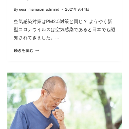
By
uesr_mamaion_adminid
2021年9月4日
空気感染対策はPM2.5対策と同じ？ ようやく新
型コロナウイルスは空気感染であると日本でも認
知されてきました。…
空
続きを読む
気
感
染
対
策
は
PM2.5
対
策
と
同
じ