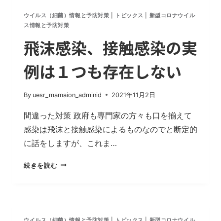
ウイルス（細菌）情報と予防対策
|
トピックス
|
新型コロナウイル
ス情報と予防対策
飛沫感染、接触感染の実
例は１つも存在しない
By
uesr_mamaion_adminid
2021年11月2日
間違った対策 政府も専門家の方々も口を揃えて
感染は飛沫と接触感染によるものなのでと断定的
に話をしますが、これま…
飛
続きを読む
沫
感
染、
接
触
ウイルス（細菌）情報と予防対策
|
トピックス
|
新型コロナウイル