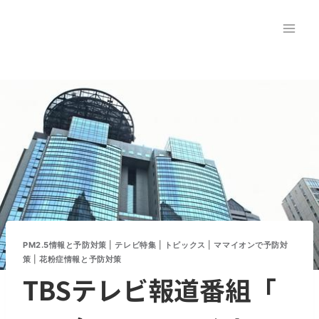
内
容
を
ス
キ
ッ
プ
PM2.5情報と予防対策
|
テレビ特集
|
トピックス
|
ママイオンで予防対
策
|
花粉症情報と予防対策
TBSテレビ報道番組「