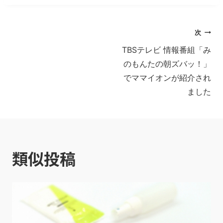
投
次
TBSテレビ 情報番組「み
稿
のもんたの朝ズバッ！」
ナ
でママイオンが紹介され
ました
ビ
ゲ
ー
類似投稿
シ
ョ