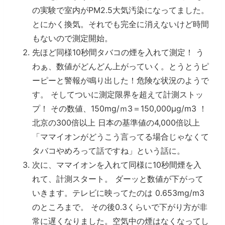
の実験で室内がPM2.5大気汚染になってました。
とにかく換気。それでも完全に消えないけど時間
もないので測定開始。
先ほど同様10秒間タバコの煙を入れて測定！ う
わぁ、数値がどんどん上がっていく。とうとうピ
ーピーと警報が鳴り出した！危険な状況のようで
す。 そしてついに測定限界を超えて計測ストッ
プ！ その数値、150mg/ｍ3＝150,000μg/m3 ！
北京の300倍以上 日本の基準値の4,000倍以上
「ママイオンがどうこう言ってる場合じゃなくて
タバコやめろって話ですね」という話に。
次に、ママイオンを入れて同様に10秒間煙を入
れて、計測スタート。 ダーッと数値が下がって
いきます。テレビに映ってたのは 0.653mg/m3
のところまで。 その後0.3くらいで下がり方が非
常に遅くなりました。空気中の煙はなくなってし