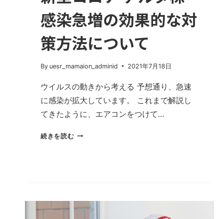
異
感染急増の効果的な対
を
止
め
策方法について
る
方
By
uesr_mamaion_adminid
2021年7月18日
法
は
ウイルスの動きから考える 予想通り、急速
1
に感染が拡大しています。 これまで解説し
つ
てきたように、エアコンをつけて…
だ
け
新
続きを読む
型
コ
ロ
ナ
デ
ル
タ