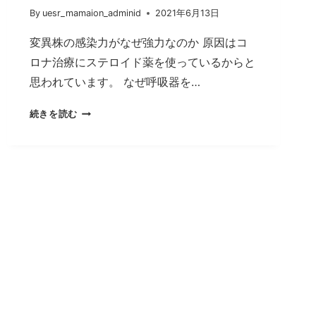
By
uesr_mamaion_adminid
2021年6月13日
変異株の感染力がなぜ強力なのか 原因はコ
ロナ治療にステロイド薬を使っているからと
思われています。 なぜ呼吸器を…
イ
続きを読む
ン
ド
で
コ
ロ
ナ
患
者
に
真
菌
感