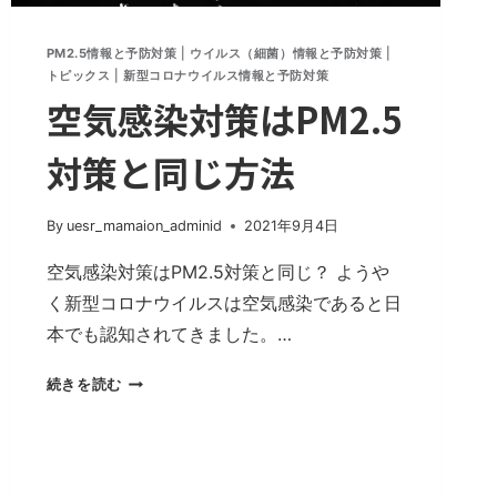
PM2.5情報と予防対策
|
ウイルス（細菌）情報と予防対策
|
トピックス
|
新型コロナウイルス情報と予防対策
空気感染対策はPM2.5
対策と同じ方法
By
uesr_mamaion_adminid
2021年9月4日
空気感染対策はPM2.5対策と同じ？ ようや
く新型コロナウイルスは空気感染であると日
本でも認知されてきました。…
空
続きを読む
気
感
染
対