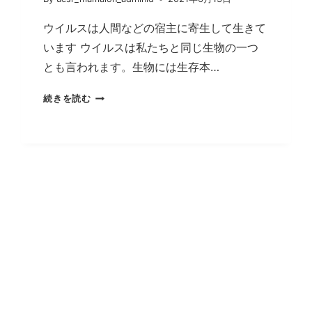
た
対
ウイルスは人間などの宿主に寄生して生きて
策
います ウイルスは私たちと同じ生物の一つ
を
す
とも言われます。生物には生存本…
べ
ウ
き
続きを読む
イ
で
ル
し
ス
た。
は
な
ぜ
感
染
拡
大
す
る
の