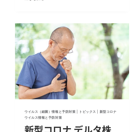
ュ
ー
株、
国
内
変
異
の
新
デ
ル
タ
株…
ウ
イ
ル
ウイルス（細菌）情報と予防対策
|
トピックス
|
新型コロナ
ス
ウイルス情報と予防対策
の
新型コロナ デルタ株
変