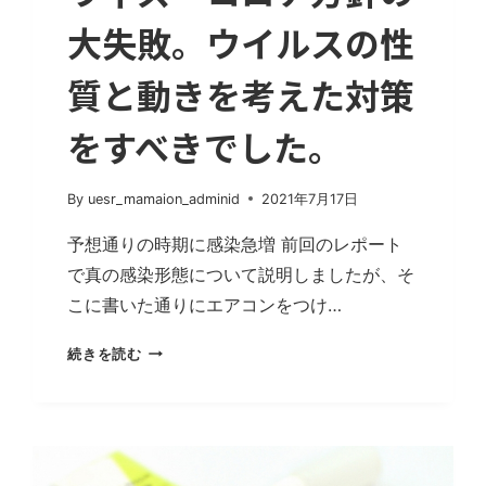
大失敗。ウイルスの性
質と動きを考えた対策
をすべきでした。
By
uesr_mamaion_adminid
2021年7月17日
予想通りの時期に感染急増 前回のレポート
で真の感染形態について説明しましたが、そ
こに書いた通りにエアコンをつけ…
ウ
続きを読む
ィ
ズ・
コ
ロ
ナ