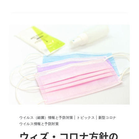
の
理
由。
東
京
都
968
人
ウイルス（細菌）情報と予防対策
|
トピックス
|
新型コロナ
ウイルス情報と予防対策
ウィズ・コロナ方針の