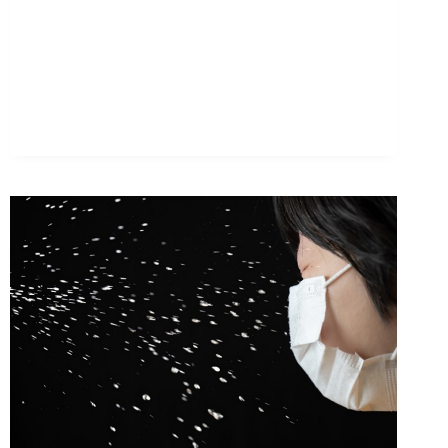
の
間
違
い