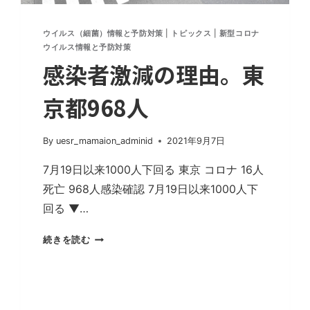
存
在
ウイルス（細菌）情報と予防対策
|
トピックス
|
新型コロナ
し
ウイルス情報と予防対策
な
感染者激減の理由。東
い
京都968人
By
uesr_mamaion_adminid
2021年9月7日
7月19日以来1000人下回る 東京 コロナ 16人
死亡 968人感染確認 7月19日以来1000人下
回る ▼…
感
続きを読む
染
者
激
減