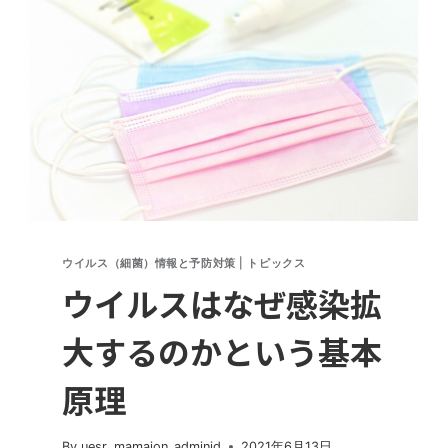
方
針
の
大
失
敗。
ウ
イ
ル
ス
の
ウイルス（細菌）情報と予防対策
|
トピックス
性
ウイルスはなぜ感染拡
質
と
動
大するのかという基本
き
を
原理
考
え
By
uesr_mamaion_adminid
2021年6月13日