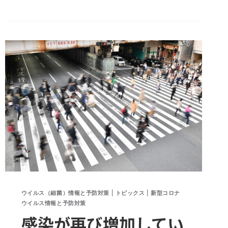
策
は
PM2.5
対
策
と
同
じ
方
法
ウイルス（細菌）情報と予防対策
|
トピックス
|
新型コロナ
ウイルス情報と予防対策
感染が再び増加してい