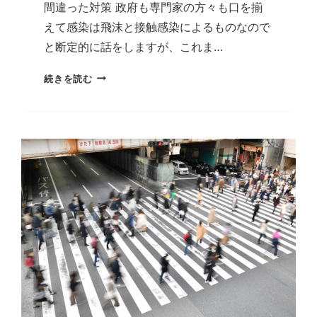
間違った対策 政府も専門家の方々も口を揃
えて感染は飛沫と接触感染によるものなので
と断定的に話をしますが、これま…
飛
続きを読む
沫
感
染、
接
触
感
染
の
実
例
は
１
つ
も