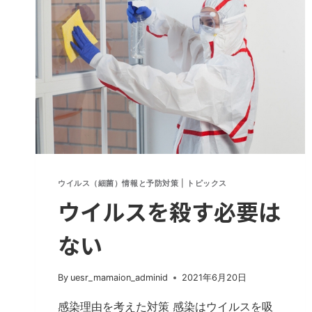
株
感
染
急
増
の
効
果
的
な
対
策
ウイルス（細菌）情報と予防対策
|
トピックス
方
ウイルスを殺す必要は
法
に
ない
つ
い
By
uesr_mamaion_adminid
2021年6月20日
て
感染理由を考えた対策 感染はウイルスを吸