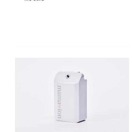
国
大
気
汚
染
が
日
本
へ