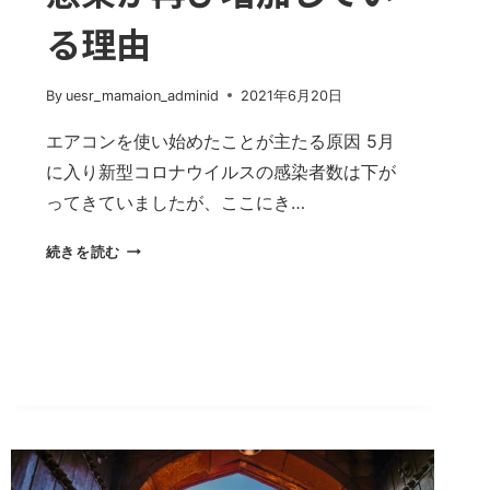
る理由
By
uesr_mamaion_adminid
2021年6月20日
エアコンを使い始めたことが主たる原因 5月
に入り新型コロナウイルスの感染者数は下が
ってきていましたが、ここにき…
感
続きを読む
染
が
再
び
増
加
し
て
い