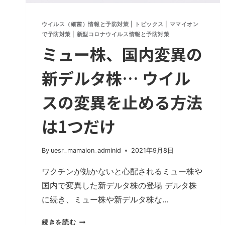
ウイルス（細菌）情報と予防対策
|
トピックス
|
ママイオン
で予防対策
|
新型コロナウイルス情報と予防対策
ミュー株、国内変異の
新デルタ株… ウイル
スの変異を止める方法
は1つだけ
By
uesr_mamaion_adminid
2021年9月8日
ワクチンが効かないと心配されるミュー株や
国内で変異した新デルタ株の登場 デルタ株
に続き、ミュー株や新デルタ株な…
ミ
続きを読む