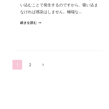
い込むことで発生するのですから、吸い込ま
なければ感染はしません。極端な…
ウ
続きを読む
イ
ル
ス
を
殺
す
必
ペ
次
1
2
要
は
の
ー
な
ペ
い
ジ
ー
ナ
ジ