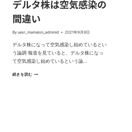
デルタ株は空気感染の
間違い
By
uesr_mamaion_adminid
2021年9月9日
デルタ株になって空気感染し始めているとい
う論調 報道を見ていると、デルタ株になっ
て空気感染し始めているという論…
デ
続きを読む
ル
タ
株
は
空
気
感
染