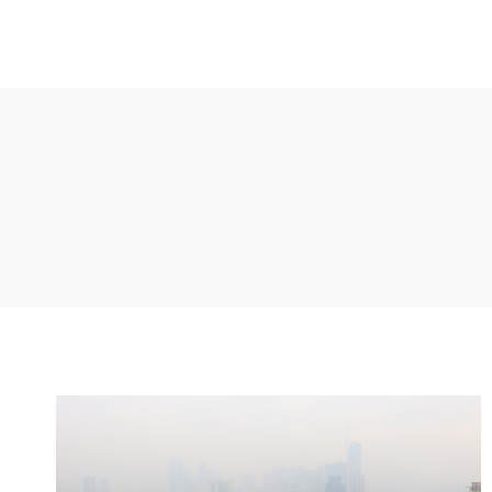
内
容
を
ス
キ
ッ
プ