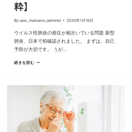
粋】
By
uesr_mamaion_adminid
2020年1月16日
ウイルス性肺炎の発症が相次いでいる問題 新型
肺炎、日本で初確認されました。 まずは、自己
予防が大切です。 うが…
新
続きを読む
型
ウ
イ
ル
ス
肺
炎
患
者、
国