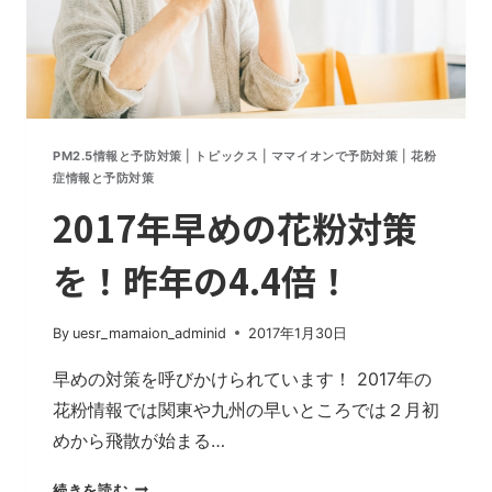
内
で
初
確
認
武
PM2.5情報と予防対策
|
トピックス
|
ママイオンで予防対策
|
花粉
漢
症情報と予防対策
に
2017年早めの花粉対策
渡
航
を！昨年の4.4倍！
歴
【日
経
By
uesr_mamaion_adminid
2017年1月30日
新
聞
早めの対策を呼びかけられています！ 2017年の
よ
花粉情報では関東や九州の早いところでは２月初
り
めから飛散が始まる…
抜
粋】
2017
続きを読む