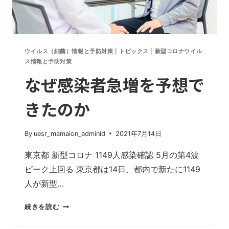
イ
ル
ス
の
ウイルス（細菌）情報と予防対策
|
トピックス
|
新型コロナウイル
性
ス情報と予防対策
質
なぜ感染者急増を予想で
と
動
きたのか
き
を
考
By
uesr_mamaion_adminid
2021年7月14日
え
た
東京都 新型コロナ 1149人感染確認 5月の第4波
対
ピーク上回る 東京都は14日、都内で新たに1149
策
人が新型…
を
す
な
続きを読む
べ
ぜ
き
感