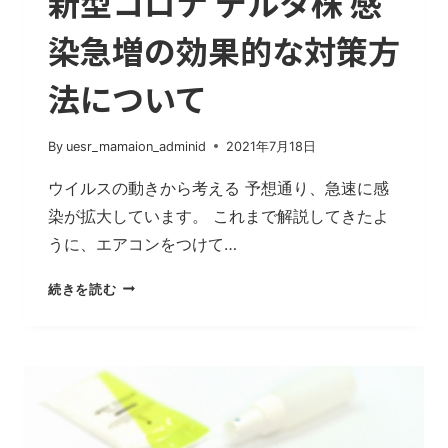
新型コロナ デルタ株 感
染急増の効果的な対策方
法について
By
uesr_mamaion_adminid
2021年7月18日
ウイルスの動きから考える 予想通り、急速に感
染が拡大しています。 これまで解説してきたよ
うに、エアコンをつけて…
新
続きを読む
型
コ
ロ
ナ
デ
ル
タ