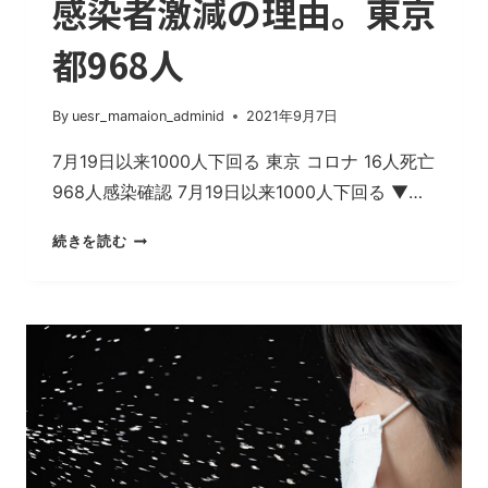
感染者激減の理由。東京
都968人
By
uesr_mamaion_adminid
2021年9月7日
7月19日以来1000人下回る 東京 コロナ 16人死亡
968人感染確認 7月19日以来1000人下回る ▼…
感
続きを読む
染
者
激
減
の
理
由。
東
京
都