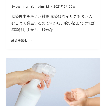
By
uesr_mamaion_adminid
2021年6月20日
感染理由を考えた対策 感染はウイルスを吸い込
むことで発生するのですから、吸い込まなければ
感染はしません。極端な…
ウ
続きを読む
イ
ル
ス
を
殺
す
必
要
は
な
い