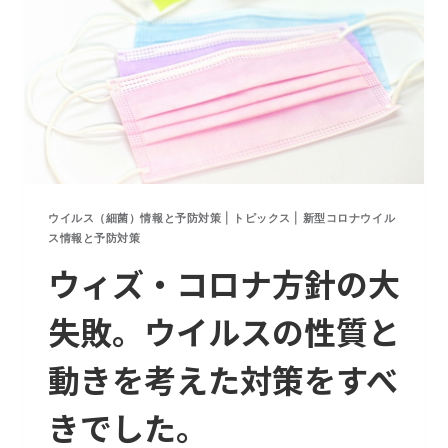
株
感
染
急
増
の
効
果
的
ウイルス（細菌）情報と予防対策
|
トピックス
|
新型コロナウイル
な
ス情報と予防対策
対
ウィズ・コロナ方針の大
策
方
失敗。ウイルスの性質と
法
に
動きを考えた対策をすべ
つ
い
て
きでした。