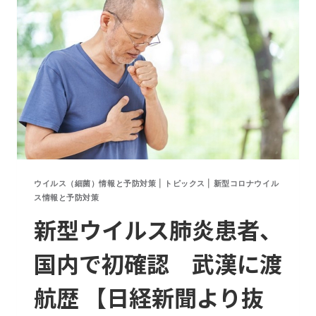
う
い
う
状
態
で
起
き
る
の
か？
ウイルス（細菌）情報と予防対策
|
トピックス
|
新型コロナウイル
ス情報と予防対策
新型ウイルス肺炎患者、
国内で初確認 武漢に渡
航歴 【日経新聞より抜