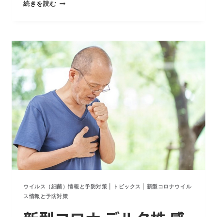
空
続きを読む
気
感
染
対
策
は
PM2.5
対
策
と
同
じ
方
法
ウイルス（細菌）情報と予防対策
|
トピックス
|
新型コロナウイル
ス情報と予防対策