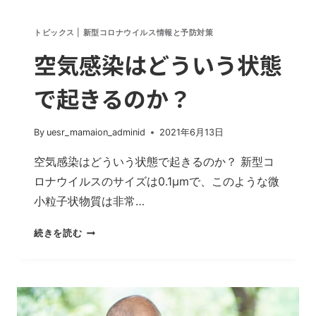
ル
コ
トピックス
|
新型コロナウイルス情報と予防対策
ー
空気感染はどういう状態
ル
消
で起きるのか？
毒
は
逆
By
uesr_mamaion_adminid
2021年6月13日
効
空気感染はどういう状態で起きるのか？ 新型コ
果
ロナウイルスのサイズは0.1μmで、このような微
小粒子状物質は非常…
空
続きを読む
気
感
染
は
ど