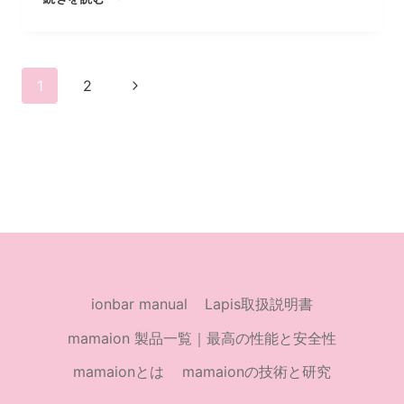
年
早
め
ペ
の
次
1
2
花
の
ー
粉
対
ペ
策
ジ
ー
を！
昨
ナ
ジ
年
の
ビ
4.4
倍！
ゲ
ionbar manual
Lapis取扱説明書
ー
mamaion 製品一覧｜最高の性能と安全性
mamaionとは
mamaionの技術と研究
シ