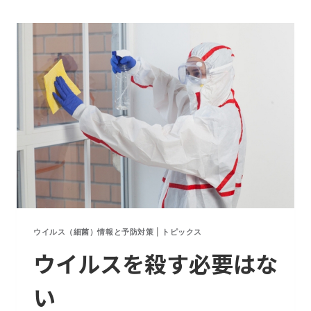
で
染
し
者
た。
急
増
を
予
想
で
き
た
の
か
ウイルス（細菌）情報と予防対策
|
トピックス
ウイルスを殺す必要はな
い