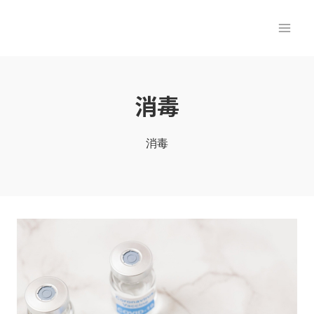
内
容
を
ス
キ
消毒
ッ
プ
消毒