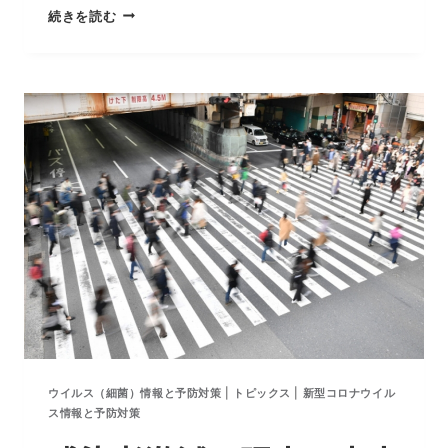
し
デ
続きを読む
な
ル
い
タ
理
株
由
は
空
気
感
染
の
間
違
い
ウイルス（細菌）情報と予防対策
|
トピックス
|
新型コロナウイル
ス情報と予防対策