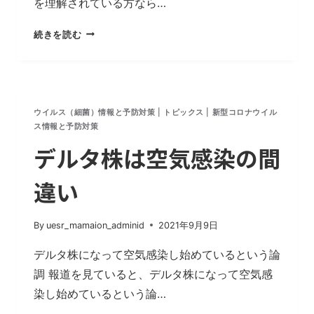
を理解されている方なら…
ホ
続きを読む
ー
ム
レ
ス
が
ウイルス（細菌）情報と予防対策
|
トピックス
|
新型コロナウイル
ス情報と予防対策
新
型
デルタ株は空気感染の間
コ
ロ
違い
ナ
ウ
イ
By
uesr_mamaion_adminid
2021年9月9日
ル
デルタ株になって空気感染し始めているという論
ス
調 報道を見ていると、デルタ株になって空気感
に
感
染し始めているという論…
染