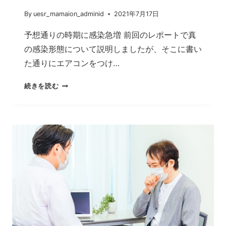
By
uesr_mamaion_adminid
2021年7月17日
予想通りの時期に感染急増 前回のレポートで真
の感染形態について説明しましたが、そこに書い
た通りにエアコンをつけ…
ウ
続きを読む
ィ
ズ・
コ
ロ
ナ
方
針
の
大
失
敗。
ウ