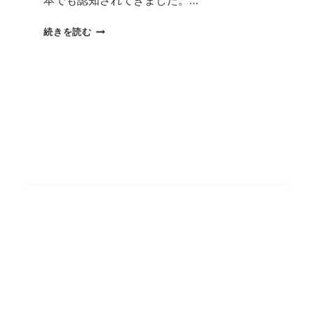
本でも認知されてきました。…
空
続きを読む
気
感
染
対
策
は
PM2.5
対
策
と
同
じ
方
法