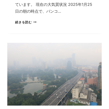
ています。 現在の大気質状況 2025年1月25
日の朝の時点で、バンコ…
タ
続きを読む
イ
の
バ
ン
コ
ク
で
大
気
汚
染
が
深
刻
化