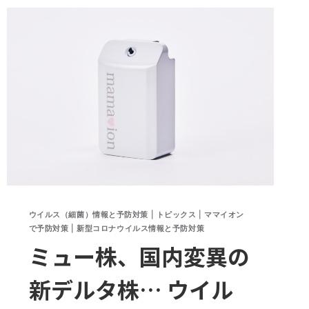
接
触
感
染
の
実
例
は
１
つ
も
存
在
ウイルス（細菌）情報と予防対策
|
トピックス
|
ママイオン
し
で予防対策
|
新型コロナウイルス情報と予防対策
な
ミュー株、国内変異の
い
新デルタ株… ウイル