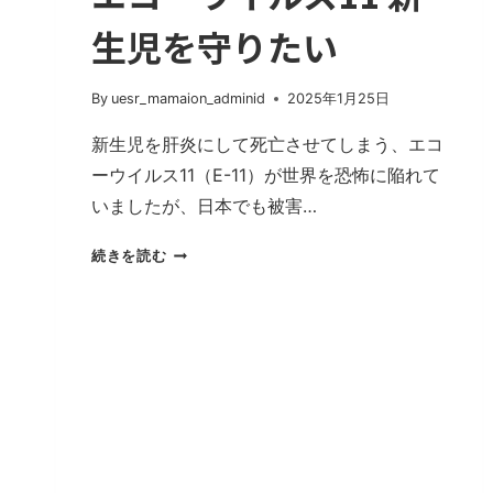
生児を守りたい
By
uesr_mamaion_adminid
2025年1月25日
新生児を肝炎にして死亡させてしまう、エコ
ーウイルス11（E-11）が世界を恐怖に陥れて
いましたが、日本でも被害…
エ
続きを読む
コ
ー
ウ
イ
ル
ス
11
新
生