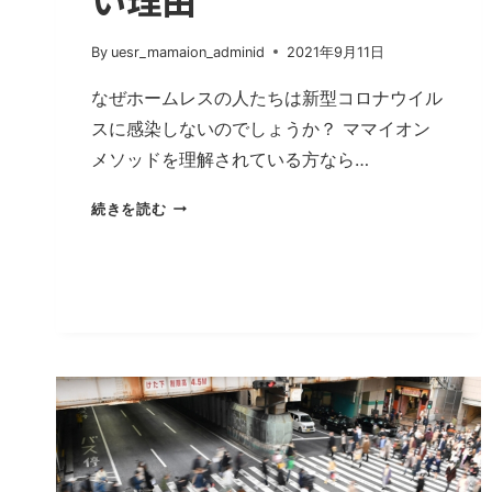
れ
た
By
uesr_mamaion_adminid
2021年9月11日
イ
オ
なぜホームレスの人たちは新型コロナウイル
ン
スに感染しないのでしょうか？ ママイオン
発
メソッドを理解されている方なら…
生
器
ホ
「マ
続きを読む
ー
マ
ム
イ
レ
オ
ス
ン」
が
新
型
コ
ロ
ナ
ウ