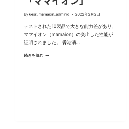
「ママイオン」
By
uesr_mamaion_adminid
2022年2月2日
テストされた10製品で大きな能力差があり、
ママイオン（mamaion）の突出した性能が
証明されました。 香港消…
香
続きを読む
港
消
費
者
委
が
有
害
浮
遊
物