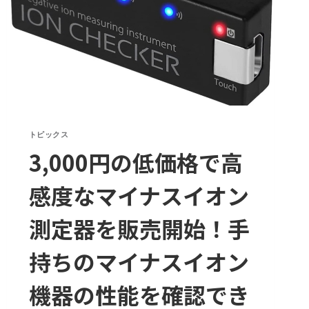
新
デ
ル
タ
株…
ウ
イ
ル
トピックス
ス
3,000円の低価格で高
の
変
異
感度なマイナスイオン
を
止
測定器を販売開始！手
め
る
持ちのマイナスイオン
方
法
機器の性能を確認でき
は