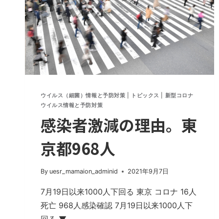
イ
ル
ス
に
感
染
し
な
ウイルス（細菌）情報と予防対策
|
トピックス
|
新型コロナ
い
ウイルス情報と予防対策
理
感染者激減の理由。東
由
京都968人
By
uesr_mamaion_adminid
2021年9月7日
7月19日以来1000人下回る 東京 コロナ 16人
死亡 968人感染確認 7月19日以来1000人下