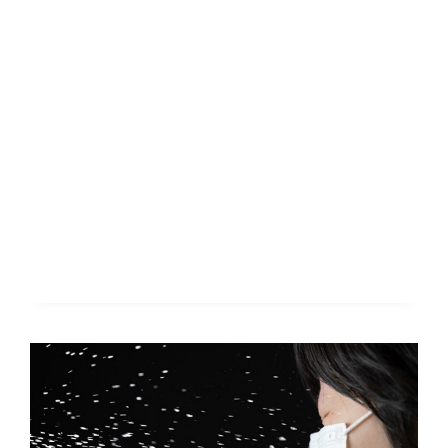
空
気
感
染
の
間
違
い