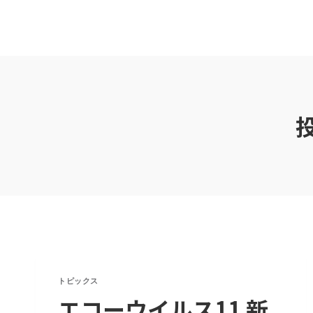
内
容
を
ス
キ
ッ
投
プ
トピックス
エコーウイルス11 新