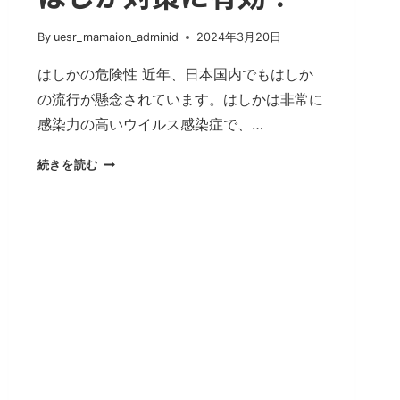
By
uesr_mamaion_adminid
2024年3月20日
はしかの危険性 近年、日本国内でもはしか
の流行が懸念されています。はしかは非常に
感染力の高いウイルス感染症で、…
は
続きを読む
し
か
対
策
に
有
効？