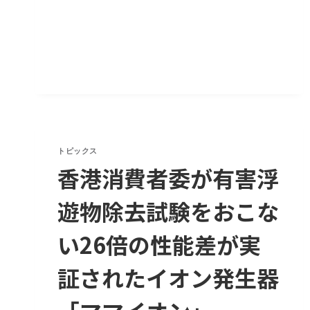
児
を
守
り
た
い
トピックス
香港消費者委が有害浮
遊物除去試験をおこな
い26倍の性能差が実
証されたイオン発生器