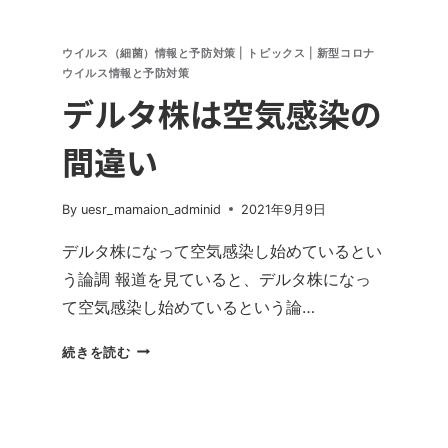
へ
ウイルス（細菌）情報と予防対策
|
トピックス
|
新型コロナ
ウイルス情報と予防対策
デルタ株は空気感染の
間違い
By
uesr_mamaion_adminid
2021年9月9日
デルタ株になって空気感染し始めているとい
う論調 報道を見ていると、デルタ株になっ
て空気感染し始めているという論…
デ
続きを読む
ル
タ
株
は