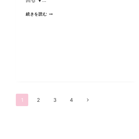
回る ▼…
感
続きを読む
染
者
激
減
の
理
由。
東
京
都
968
ペ
人
次
1
2
3
4
の
ー
ペ
ジ
ー