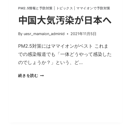
MAMAION
PM2.5情報と予防対策
|
トピックス
|
ママイオンで予防対策
の
中国大気汚染が日本へ
注
文
殺
By
uesr_mamaion_adminid
2021年11月5日
到
PM2.5対策にはママイオンがベスト これま
での感染報道でも「一体どうやって感染した
のでしょうか？」という、ど…
中
続きを読む
国
大
気
汚
染
が
日
本