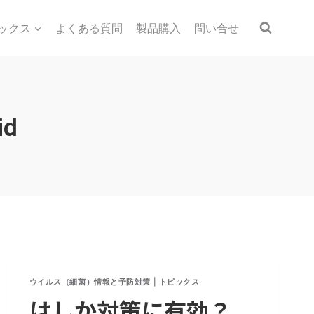
ックス
よくある質問
製品購入
問い合せ
id
ウイルス（細菌）情報と予防対策
|
トピックス
はしか対策に有効？