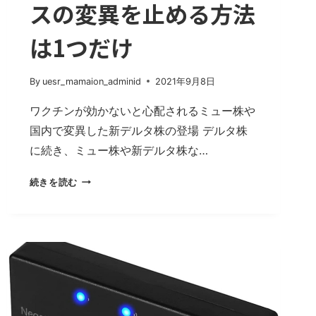
スの変異を止める方法
は1つだけ
By
uesr_mamaion_adminid
2021年9月8日
ワクチンが効かないと心配されるミュー株や
国内で変異した新デルタ株の登場 デルタ株
に続き、ミュー株や新デルタ株な…
ミ
続きを読む
ュ
ー
株、
国
内
変
異
の