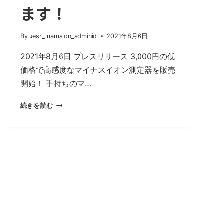
1
ます！
つ
だ
け
By
uesr_mamaion_adminid
2021年8月6日
2021年8月6日 プレスリリース 3,000円の低
価格で高感度なマイナスイオン測定器を販売
開始！ 手持ちのマ…
3,000
続きを読む
円
の
低
価
格
で
高
感
度
な