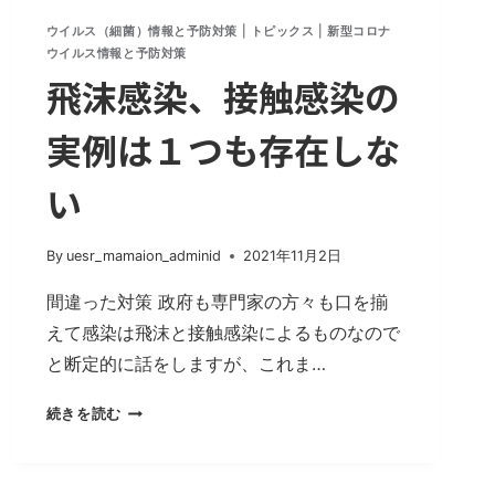
ウイルス（細菌）情報と予防対策
|
トピックス
|
新型コロナ
ウイルス情報と予防対策
飛沫感染、接触感染の
実例は１つも存在しな
い
By
uesr_mamaion_adminid
2021年11月2日
間違った対策 政府も専門家の方々も口を揃
えて感染は飛沫と接触感染によるものなので
と断定的に話をしますが、これま…
飛
続きを読む
沫
感
染、