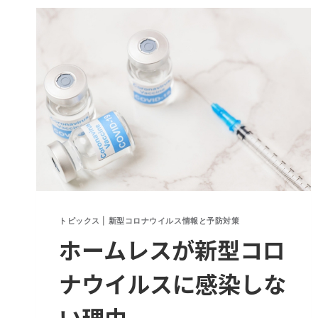
除
去
試
験
を
お
こ
な
い
26
倍
の
性
トピックス
|
新型コロナウイルス情報と予防対策
能
ホームレスが新型コロ
差
が
実
ナウイルスに感染しな
証
さ
い理由